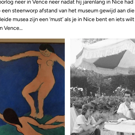
oorlog neer in Vence neer nadat hij jarenlang in Nice ha
p een steenworp afstand van het museum gewijd aan die
eide musea zijn een ‘must’ als je in Nice bent en iets wi
 in Vence…