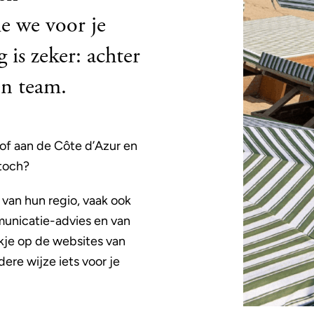
e we voor je
 is zeker: achter
en team.
 of aan de Côte d’Azur en
 toch?
 van hun regio, vaak ook
municatie-advies en van
kje op de websites van
re wijze iets voor je