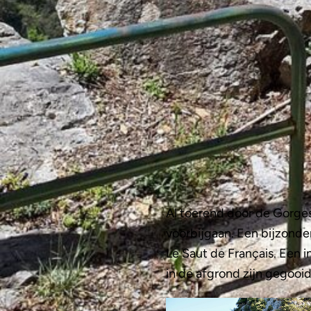
Al toerend door de Gorges 
voorbijgaan. Een bijzonde
Le Saut de Français. Een 
in de afgrond zijn gegooid