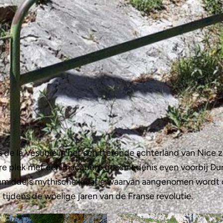
de la Vésubie in het schitterende achterland van Nice zo
re plek met een macabere geschiedenis even voorbij Dur
inmiddels mythische locatie waarvan aangenomen wordt d
 tijdens de woelige jaren van de Franse revolutie.