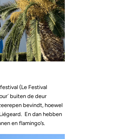
estival (Le Festival
our´ buiten de deur
 zeerepen bevindt, hoewel
n Liégeard. En dan hebben
nnen en flamingo’s.