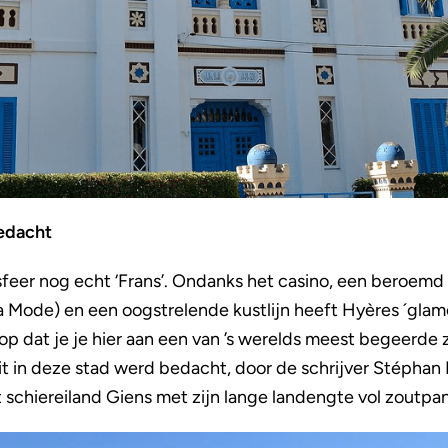
bedacht
 sfeer nog echt ‘Frans’. Ondanks het casino, een beroemd f
la Mode) en een oogstrelende kustlijn heeft Hyères ´glam
op dat je je hier aan een van ’s werelds meest begeerde
it in deze stad werd bedacht, door de schrijver Stépha
t schiereiland Giens met zijn lange landengte vol zoutpa