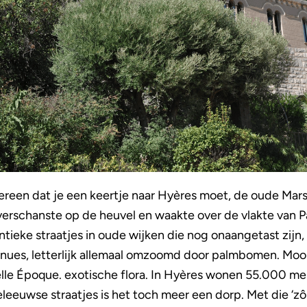
ereen dat je een keertje naar Hyères moet, de oude Marse
erschanste op de heuvel en waakte over de vlakte van P
tieke straatjes in oude wijken die nog onaangetast zijn, 
enues, letterlijk allemaal omzoomd door palmbomen. Moor
Belle Époque. exotische flora. In Hyères wonen 55.000 m
leeuwse straatjes is het toch meer een dorp. Met die ‘zô