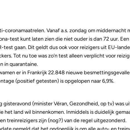
nti-coronamaatrelen. Vanaf a.s. zondag om middernacht m
ona-test kunt laten zien die niet ouder is dan 72 uur. Een ‘
est gaan. Dit geldt dus ook voor reizigers uit EU-landen
kers. Tot nu toe was zo’n test alleen verplicht voor reizig
 in quarantaine.
kwamen er in Frankrijk 22.848 nieuwe besmettingsgeval
ntage (positief getesten) is opgelopen naar 6,9%.
g gisteravond (minister Véran, Gezondheid, op tv) was ui
ie het land wil binnenkomen. Inmiddels is duidelijk gemaa
n treinreizigers zijn (nog?) van de regel uitgezonderd.
date gemeld dat het ondoenlijk is om alle auto- en trein