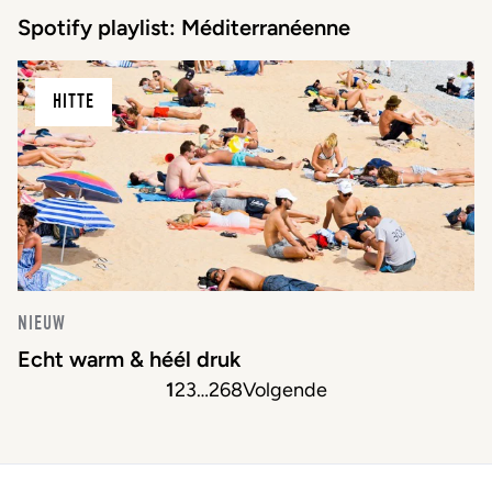
Spotify playlist: Méditerranéenne
HITTE
NIEUW
Echt warm & héél druk
1
2
3
…
268
Volgende