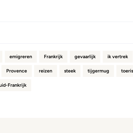
emigreren
Frankrijk
gevaarlijk
ik vertrek
Provence
reizen
steek
tijgermug
toeri
uid-Frankrijk