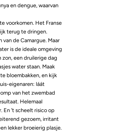
gunya en dengue, waarvan
e te voorkomen. Het Franse
jk terug te dringen.
sen van de Camargue. Maar
ater is de ideale omgeving
 zon, een druilerige dag
asjes water staan. Maak
te bloembakken, en kijk
uis-eigenaren: láát
e pomp van het zwembad
esultaat. Helemaal
 En ’t scheelt risico op
eiterend gezoem, irritant
 lekker broeierig plasje.