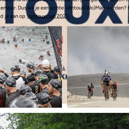
ptember. Dus wil je een echte Ventoux(Wo)Man worden? 
d je aan op
Ventouxman 2020
.