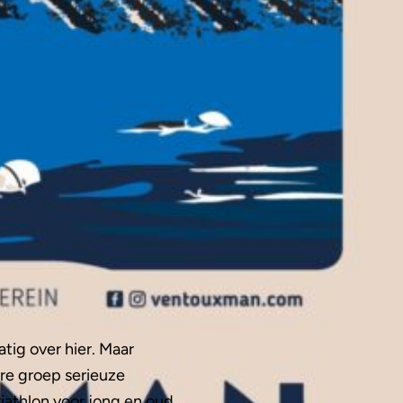
tig over hier. Maar
re groep serieuze
iathlon voor jong en oud.