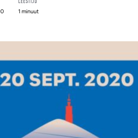
LEESTIJD
20
1 minuut