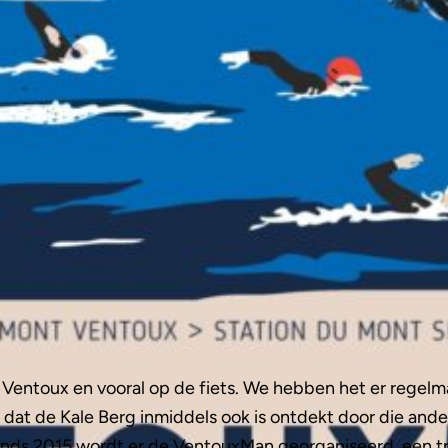
 Ventoux en vooral op de fiets. We hebben het er regelma
dat de Kale Berg inmiddels ook is ontdekt door die ande
 Sinds 2015 wordt er de VentouxMan georganiseerd, een tr