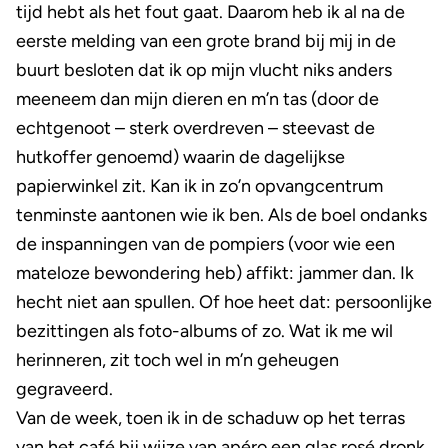
tijd hebt als het fout gaat. Daarom heb ik al na de
eerste melding van een grote brand bij mij in de
buurt besloten dat ik op mijn vlucht niks anders
meeneem dan mijn dieren en m’n tas (door de
echtgenoot – sterk overdreven – steevast de
hutkoffer genoemd) waarin de dagelijkse
papierwinkel zit. Kan ik in zo’n opvangcentrum
tenminste aantonen wie ik ben. Als de boel ondanks
de inspanningen van de pompiers (voor wie een
mateloze bewondering heb) affikt: jammer dan. Ik
hecht niet aan spullen. Of hoe heet dat: persoonlijke
bezittingen als foto-albums of zo. Wat ik me wil
herinneren, zit toch wel in m’n geheugen
gegraveerd.
Van de week, toen ik in de schaduw op het terras
van het café bij wijze van apéro een glas rosé dronk