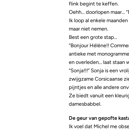
flink begint te keffen.
Oehh… doorlopen maar… “Ma
Ik loop al enkele maanden 
maar niet nemen.
Best een grote stap…
“Bonjour Hélène!! Comment t
antieke met monogrammen g
en overleden… laat staan w
“Sonja!!!” Sonja is een vr
zwijgzame Corsicaanse zien
pijntjes en alle andere o
Ze biedt vanuit een kleur
damesbabbel.
De geur van gepofte kast
Ik voel dat Michel me obser