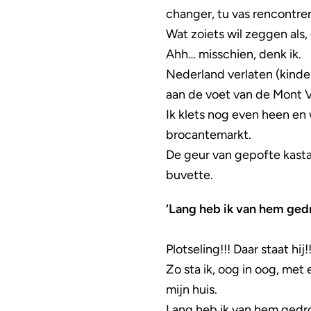
changer, tu vas rencontrer
Wat zoiets wil zeggen als
Ahh… misschien, denk ik.
Nederland verlaten (kinder
aan de voet van de Mont V
Ik klets nog even heen en
brocantemarkt.
De geur van gepofte kastan
buvette.
‘Lang heb ik van hem ge
Plotseling!!! Daar staat hi
Zo sta ik, oog in oog, met 
mijn huis.
Lang heb ik van hem gedro