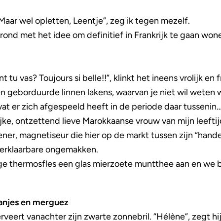
ar wel opletten, Leentje”, zeg ik tegen mezelf.
rond met het idee om definitief in Frankrijk te gaan won
u vas? Toujours si belle!!”, klinkt het ineens vrolijk en 
eborduurde linnen lakens, waarvan je niet wil weten w
at er zich afgespeeld heeft in de periode daar tussenin
olijke, ontzettend lieve Marokkaanse vrouw van mijn leeft
er, magnetiseur die hier op de markt tussen zijn “handel
nverklaarbare ongemakken.
ige thermosfles een glas mierzoete muntthee aan en we 
anjes en merguez
veert vanachter zijn zwarte zonnebril. “Hélène”, zegt hij,