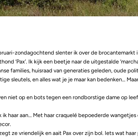
ebruari-zondagochtend slenter ik over de brocantemarkt
thond ‘Pax’. Ik kijk een beetje naar de uitgestalde ‘march
nse families, huisraad van generaties geleden, oude poli
ge sleutels, en alles wat je je maar kan bedenken… Maar 
ven niet op en bots tegen een rondborstige dame op leef
jk ik haar aan… Met haar craquelé bepoederde wangetjes e
ecor.
egt ze vriendelijk en aait Pax over zijn bol. Iets wat haa