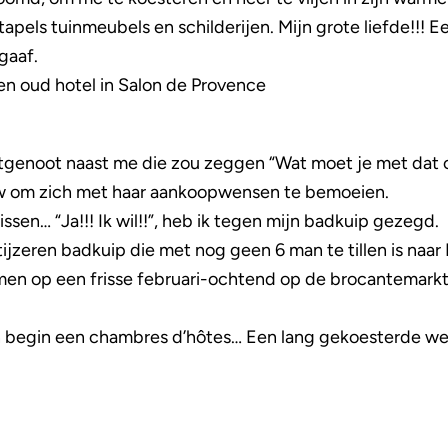
stapels tuinmeubels en schilderijen. Mijn grote liefde!!! 
gaaf.
en oud hotel in Salon de Provence
tgenoot naast me die zou zeggen “Wat moet je met dat o
w om zich met haar aankoopwensen te bemoeien.
issen… “Ja!!! Ik wil!!”, heb ik tegen mijn badkuip gezegd.
tijzeren badkuip die met nog geen 6 man te tillen is naa
en op een frisse februari-ochtend op de brocantemarkt
en begin een chambres d’hôtes… Een lang gekoesterde wens