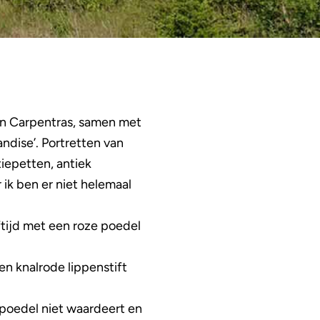
 in Carpentras, samen met
andise’. Portretten van
tiepetten, antiek
ik ben er niet helemaal
tijd met een roze poedel
n knalrode lippenstift
r poedel niet waardeert en