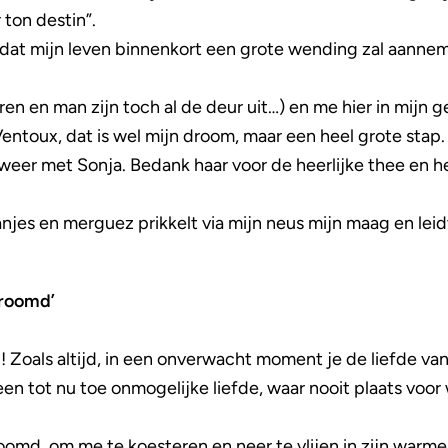
 ton destin”.
, dat mijn leven binnenkort een grote wending zal aanne
en en man zijn toch al de deur uit…) en me hier in mijn 
entoux, dat is wel mijn droom, maar een heel grote stap.
 weer met Sonja. Bedank haar voor de heerlijke thee en 
jes en merguez prikkelt via mijn neus mijn maag en leidt
droomd’
j!!! Zoals altijd, in een onverwacht moment je de liefde va
een tot nu toe onmogelijke liefde, waar nooit plaats voor 
omd, om me te koesteren en neer te vlijen in zijn warme