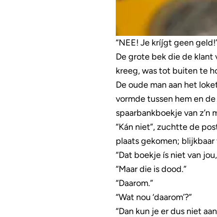
“NEE! Je kríjgt geen geld!
De grote bek die de klant
kreeg, was tot buiten te h
De oude man aan het loket 
vormde tussen hem en de o
spaarbankboekje van z’n m
“Kán niet”, zuchtte de pos
plaats gekomen; blijkbaar 
“Dat boekje ís niet van jou
“Maar die is dood.”
“Daarom.”
“Wat nou ‘daarom’?”
“Dan kun je er dus niet a