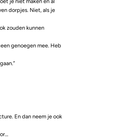
oet je niet maken en al
n dorpjes. Niet, als je
ook zouden kunnen
d geen genoegen mee. Heb
egaan.”
cture. En dan neem je ook
oor…