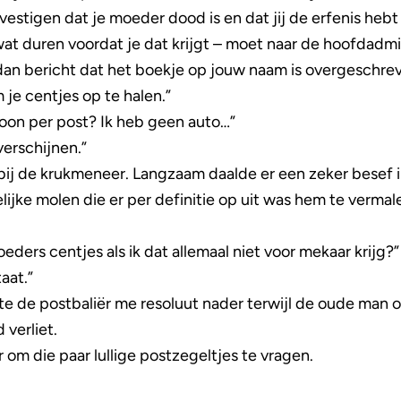
bevestigen dat je moeder dood is en dat jij de erfenis he
at duren voordat je dat krijgt – moet naar de hoofdadmin
dan bericht dat het boekje op jouw naam is overgeschre
je centjes op te halen.”
oon per post? Ik heb geen auto…”
verschijnen.”
bij de krukmeneer. Langzaam daalde er een zeker besef in
jke molen die er per definitie op uit was hem te vermale
ders centjes als ik dat allemaal niet voor mekaar krijg?”
aat.”
e de postbaliër me resoluut nader terwijl de oude man o
verliet.
r om die paar lullige postzegeltjes te vragen.