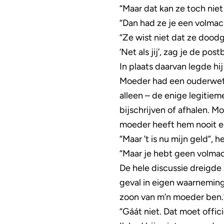
“Maar dat kan ze toch niet
“Dan had ze je een volma
“Ze wist niet dat ze dood
‘Net als jij’, zag je de po
In plaats daarvan legde hi
Moeder had een ouderwets 
alleen – de enige legitie
bijschrijven of afhalen. M
moeder heeft hem nooit ee
“Maar ’t is nu mijn geld”,
“Maar je hebt geen volmac
De hele discussie dreigde 
geval in eigen waarneming.
zoon van m’n moeder ben.
“Gáát niet. Dat moet officie