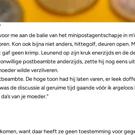
”
 voor me aan de balie van het minipostagentschapje in 
oren. Kon ook bijna niet anders, hittegolf, deuren open. 
gaf geen krimp. Leunend op zijn kruk enerzijds en de de
nwillige postbeambte anderzijds, zette hij nog eens ui
oeder wilde verzilveren.
tbeambte. De hoge toon had hij laten varen, er leek doff
was de discussie al geruime tijd gaande vóór ik argeloos
, da’s van je moeder.”
ankomen, want daar heeft ze geen toestemming voor geg