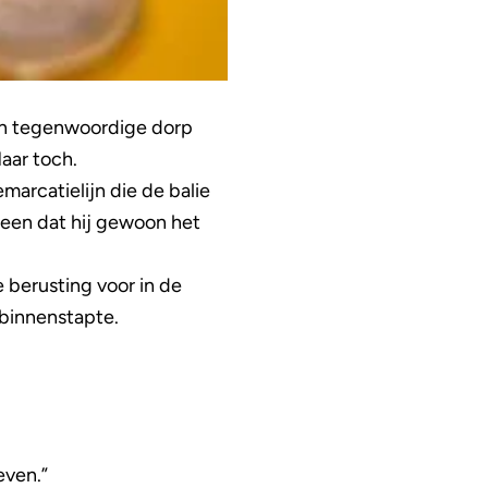
m’n tegenwoordige dorp
Maar toch.
marcatielijn die de balie
teen dat hij gewoon het
e berusting voor in de
 binnenstapte.
even.”