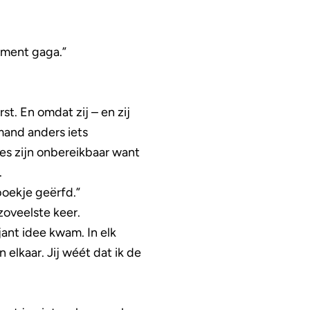
ement gaga.”
. En omdat zij – en zij
mand anders iets
jes zijn onbereikbaar want
.
boekje geërfd.”
zoveelste keer.
ant idee kwam. In elk
elkaar. Jij wéét dat ik de