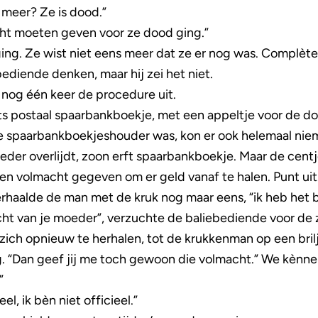
 meer? Ze is dood.”
cht moeten geven voor ze dood ging.”
ging. Ze wist niet eens meer dat ze er nog was. Complèt
stbediende denken, maar hij zei het niet.
j nog één keer de procedure uit.
postaal spaarbankboekje, met een appeltje voor de dorst
me spaarbankboekjeshouder was, kon er ook helemaal nie
oeder overlijdt, zoon erft spaarbankboekje. Maar de cent
n volmacht gegeven om er geld vanaf te halen. Punt uit
 herhaalde de man met de kruk nog maar eens, “ik heb het 
ht van je moeder”, verzuchte de baliebediende voor de 
zich opnieuw te herhalen, tot de krukkenman op een brilj
 “Dan geef jij me toch gewoon die volmacht.” We kènnen 
”
el, ik bèn niet officieel.”