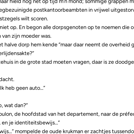
 maar hield nog net op tijd m’n mond; sommige grappen m
egbezuinigde postkantoorbeambten in vrijwel uitgestorve
tzegels wilt scoren.
niet op. En begon alle dorpsgenoten op te noemen die 
n van zijn moeder was.
et halve dorp hem kende “maar daar neemt de overhei
erlijdensakte?”
rgtehuis in de grote stad moeten vragen, daar is ze doodg
dacht.
 Ik heb geen auto…”
eb, wat dan?”
oulon, de hoofdstad van het departement, naar de préfe
en je identiteitsbewijs…”
bewijs…” mompelde de oude krukman er zachtjes tussend