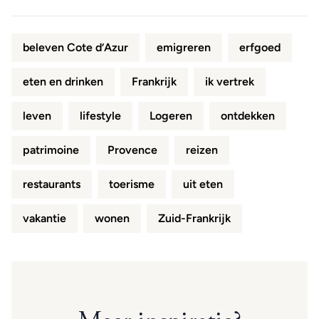
beleven Cote d’Azur
emigreren
erfgoed
eten en drinken
Frankrijk
ik vertrek
leven
lifestyle
Logeren
ontdekken
patrimoine
Provence
reizen
restaurants
toerisme
uit eten
vakantie
wonen
Zuid-Frankrijk