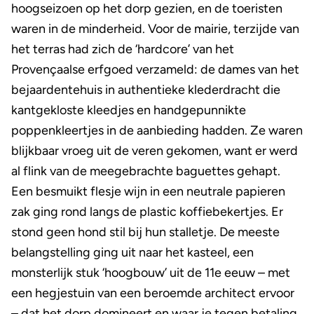
hoogseizoen op het dorp gezien, en de toeristen
waren in de minderheid. Voor de mairie, terzijde van
het terras had zich de ‘hardcore’ van het
Provençaalse erfgoed verzameld: de dames van het
bejaardentehuis in authentieke klederdracht die
kantgekloste kleedjes en handgepunnikte
poppenkleertjes in de aanbieding hadden. Ze waren
blijkbaar vroeg uit de veren gekomen, want er werd
al flink van de meegebrachte baguettes gehapt.
Een besmuikt flesje wijn in een neutrale papieren
zak ging rond langs de plastic koffiebekertjes. Er
stond geen hond stil bij hun stalletje. De meeste
belangstelling ging uit naar het kasteel, een
monsterlijk stuk ‘hoogbouw’ uit de 11e eeuw – met
een hegjestuin van een beroemde architect ervoor
– dat het dorp domineert en waar je tegen betaling