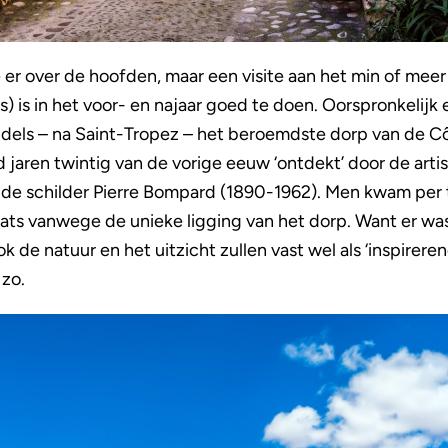
 er over de hoofden, maar een visite aan het min of mee
is in het voor- en najaar goed te doen. Oorspronkelijk e
dels – na Saint-Tropez – het beroemdste dorp van de Côte
nd jaren twintig van de vorige eeuw ‘ontdekt’ door de ar
 de schilder Pierre Bompard (1890-1962). Men kwam per t
plaats vanwege de unieke ligging van het dorp. Want er w
 de natuur en het uitzicht zullen vast wel als ‘inspirer
 zo.