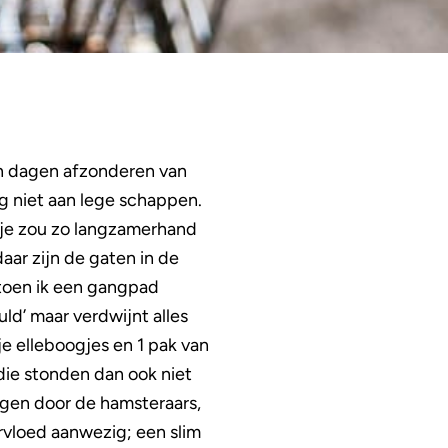
en dagen afzonderen van
ag niet aan lege schappen.
, je zou zo langzamerhand
ar zijn de gaten in de
 toen ik een gangpad
ld’ maar verdwijnt alles
je elleboogjes en 1 pak van
die stonden dan ook niet
lagen door de hamsteraars,
ervloed aanwezig; een slim