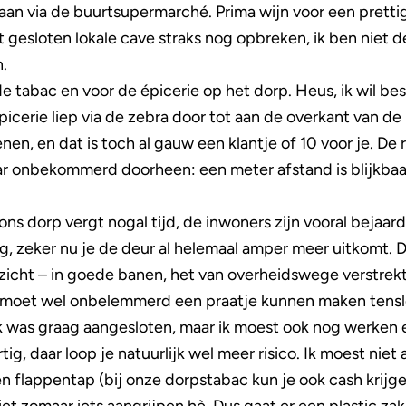
aan via de buurtsupermarché. Prima wijn voor een prettig p
t gesloten lokale cave straks nog opbreken, ik ben niet d
.
 tabac en voor de épicerie op het dorp. Heus, ik wil bes
épicerie liep via de zebra door tot aan de overkant van de 
n, en dat is toch al gauw een klantje of 10 voor je. De r
onbekommerd doorheen: een meter afstand is blijkbaar l
s dorp vergt nogal tijd, de inwoners zijn vooral bejaard
, zeker nu je de deur al helemaal amper meer uitkomt. D
 inzicht – in goede banen, het van overheidswege verstr
e moet wel onbelemmerd een praatje kunnen maken tensl
k was graag aangesloten, maar ik moest ook nog werken e
rtig, daar loop je natuurlijk wel meer risico. Ik moest niet
n flappentap (bij onze dorpstabac kun je ook cash krijge