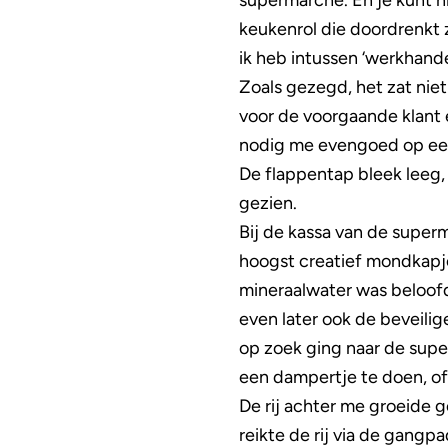
supermarché. En je kunt ni
keukenrol die doordrenkt z
ik heb intussen ‘werkhand
Zoals gezegd, het zat niet
voor de voorgaande klant e
nodig me evengoed op een 
De flappentap bleek leeg, 
gezien.
Bij de kassa van de supe
hoogst creatief mondkapje
mineraalwater was beloofd 
even later ook de beveili
op zoek ging naar de supe
een dampertje te doen, of
De rij achter me groeide 
reikte de rij via de gangp