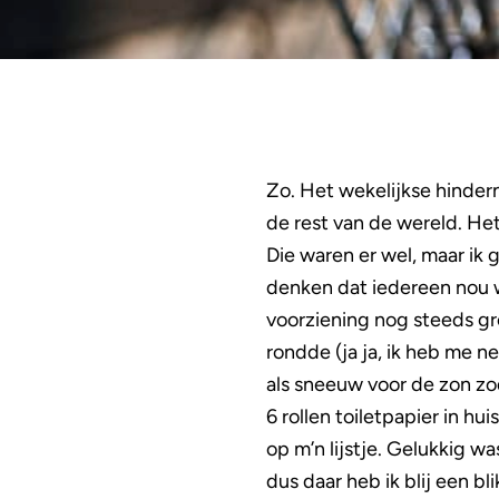
Zo. Het wekelijkse hinder
de rest van de wereld. Het
Die waren er wel, maar ik 
denken dat iedereen nou w
voorziening nog steeds gro
rondde (ja ja, ik heb me n
als sneeuw voor de zon zod
6 rollen toiletpapier in h
op m’n lijstje. Gelukkig w
dus daar heb ik blij een b