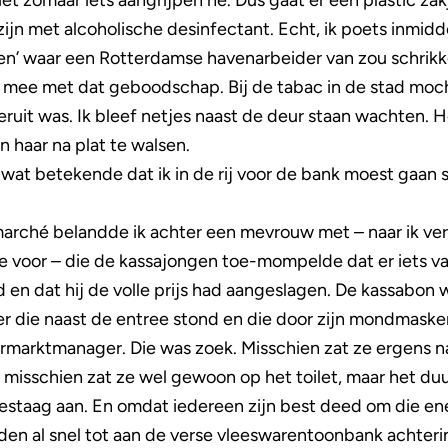
et zomaar iets aangrijpen hè. Dus gaat er een plastic za
ijn met alcoholische desinfectant. Echt, ik poets inmidde
en’ waar een Rotterdamse havenarbeider van zou schrikk
 mee met dat geboodschap. Bij de tabac in de stad mocht 
ruit was. Ik bleef netjes naast de deur staan wachten. H
haar na plat te walsen.
wat betekende dat ik in de rij voor de bank moest gaan s
rmarché belandde ik achter een mevrouw met – naar ik v
 voor – die de kassajongen toe-mompelde dat er iets v
en dat hij de volle prijs had aangeslagen. De kassabon w
ger die naast de entree stond en die door zijn mondmask
rmarktmanager. Die was zoek. Misschien zat ze ergens 
 misschien zat ze wel gewoon op het toilet, maar het du
gestaag aan. En omdat iedereen zijn best deed om die en
aden al snel tot aan de verse vleeswarentoonbank achter