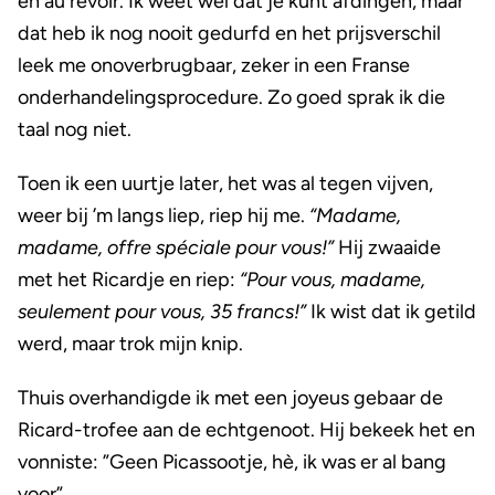
en au revoir. Ik weet wel dat je kunt afdingen, maar
dat heb ik nog nooit gedurfd en het prijsverschil
leek me onoverbrugbaar, zeker in een Franse
onderhandelingsprocedure. Zo goed sprak ik die
taal nog niet.
Toen ik een uurtje later, het was al tegen vijven,
weer bij ’m langs liep, riep hij me.
“Madame,
madame, offre spéciale pour vous!”
Hij zwaaide
met het Ricardje en riep:
“Pour vous, madame,
seulement pour vous, 35 francs!”
Ik wist dat ik getild
werd, maar trok mijn knip.
Thuis overhandigde ik met een joyeus gebaar de
Ricard-trofee aan de echtgenoot. Hij bekeek het en
vonniste: ”Geen Picassootje, hè, ik was er al bang
voor”.