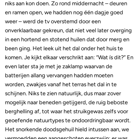
niks aan kon doen. Zo rond middernacht – deuren
en ramen open, we hadden nog één dagje goed
weer – werd de tv overstemd door een
onverklaarbaar gekreun, dat niet veel later overging
in een hortend en stotend huilen dat door merg en
been ging. Het leek uit het dal onder het huis te
komen. Je kijkt elkaar verschrikt aan: “Wat ís dit?” En
even later sta je met je zaklamp waarvan de
batterijen allang vervangen hadden moeten
worden, zwakjes vanaf het terras het dal in te
schijnen. Niks te zien natuurlijk, dus maar zover
mogelijk naar beneden getijgerd, de ruig beboste
berghelling af, tot waar het struikgewas zelfs voor
geoefende natuurtypes te ondoordringbaar wordt.
Het snorkende doodsgehuil hield intussen aan, we
vermoedden een aangeschoten everzwijn; er was