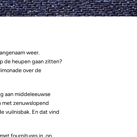
 aangenaam weer.
 op de heupen gaan zitten?
 limonade over de
raag aan middeleeuwse
oen met zenuwslopend
e vuilnisbak. En dat vind
met fournitures in, op