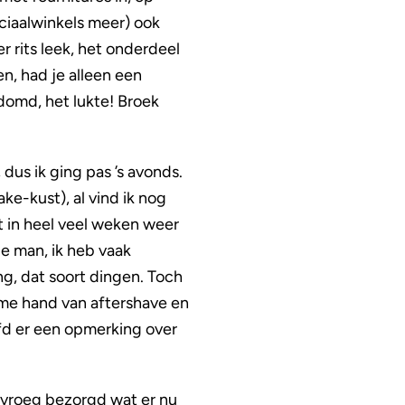
ciaalwinkels meer) ook
r rits leek, het onderdeel
n, had je alleen een
domd, het lukte! Broek
dus ik ging pas ’s avonds.
ke-kust), al vind ik nog
t in heel veel weken weer
ge man, ik heb vaak
g, dat soort dingen. Toch
uime hand van aftershave en
rfd er een opmerking over
 vroeg bezorgd wat er nu