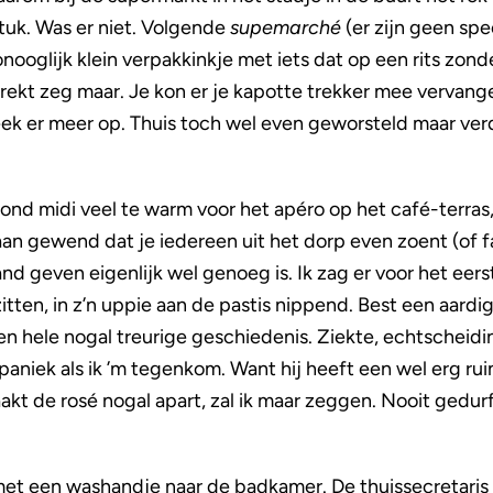
tuk. Was er niet. Volgende
supemarché
(er zijn geen spe
onooglijk klein verpakkinkje met iets dat op een rits zonde
rekt zeg maar. Je kon er je kapotte trekker mee vervange
leek er meer op. Thuis toch wel even geworsteld maar ver
nd midi veel te warm voor het apéro op het café-terras, 
 aan gewend dat je iedereen uit het dorp even zoent (of fa
d geven eigenlijk wel genoeg is. Ik zag er voor het eers
 zitten, in z’n uppie aan de pastis nippend. Best een aardi
n hele nogal treurige geschiedenis. Ziekte, echtscheidin
in paniek als ik ’m tegenkom. Want hij heeft een wel erg r
akt de rosé nogal apart, zal ik maar zeggen. Nooit gedu
met een washandje naar de badkamer. De thuissecretaris