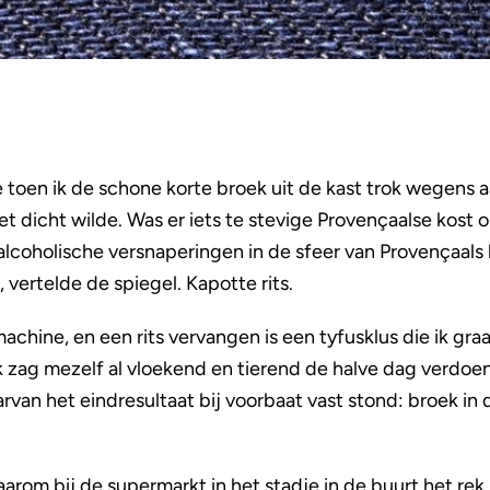
 toen ik de schone korte broek uit de kast trok wegens
et dicht wilde. Was er iets te stevige Provençaalse kost
coholische versnaperingen in de sfeer van Provençaals
vertelde de spiegel. Kapotte rits.
machine, en een rits vervangen is een tyfusklus die ik g
k zag mezelf al vloekend en tierend de halve dag verd
n het eindresultaat bij voorbaat vast stond: broek in d
arom bij de supermarkt in het stadje in de buurt het rek 