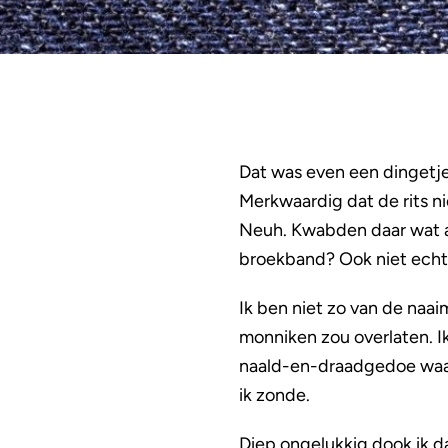
Dat was even een dingetje
Merkwaardig dat de rits ni
Neuh. Kwabden daar wat al
broekband? Ook niet echt, 
Ik ben niet zo van de naai
monniken zou overlaten. I
naald-en-draadgedoe waarva
ik zonde.
Diep ongelukkig dook ik da