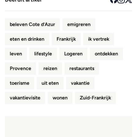
beleven Cote d’Azur
emigreren
eten en drinken
Frankrijk
ik vertrek
leven
lifestyle
Logeren
ontdekken
Provence
reizen
restaurants
toerisme
uit eten
vakantie
vakantievisite
wonen
Zuid-Frankrijk