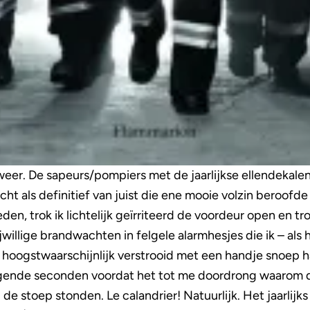
 weer. De sapeurs/pompiers met de jaarlijkse ellendekale
ht als definitief van juist die ene mooie volzin beroofde
eden, trok ik lichtelijk geïrriteerd de voordeur open en t
illige brandwachten in felgele alarmhesjes die ik – als he
hoogstwaarschijnlijk verstrooid met een handje snoep 
ende seconden voordat het tot me doordrong waarom d
p de stoep stonden. Le calandrier! Natuurlijk. Het jaarli