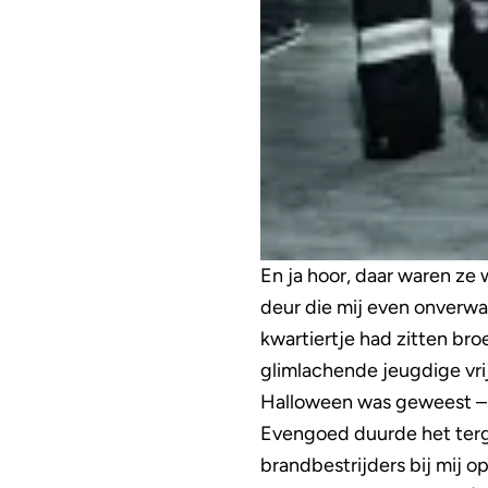
En ja hoor, daar waren ze
deur die mij even onverwac
kwartiertje had zitten bro
glimlachende jeugdige vrijw
Halloween was geweest – 
Evengoed duurde het terg
brandbestrijders bij mij o