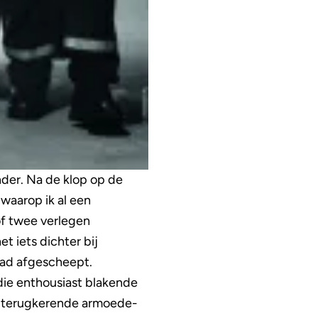
nder. Na de klop op de
 waarop ik al een
rof twee verlegen
t iets dichter bij
had afgescheept.
ie enthousiast blakende
jks terugkerende armoede-