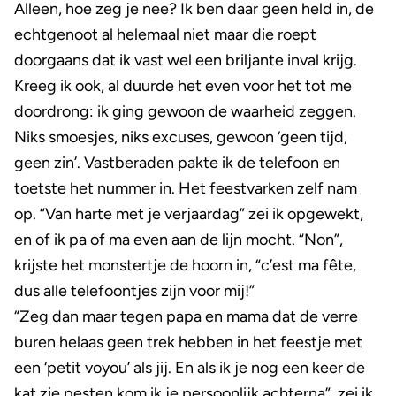
Alleen, hoe zeg je nee? Ik ben daar geen held in, de
echtgenoot al helemaal niet maar die roept
doorgaans dat ik vast wel een briljante inval krijg.
Kreeg ik ook, al duurde het even voor het tot me
doordrong: ik ging gewoon de waarheid zeggen.
Niks smoesjes, niks excuses, gewoon ‘geen tijd,
geen zin’. Vastberaden pakte ik de telefoon en
toetste het nummer in. Het feestvarken zelf nam
op. “Van harte met je verjaardag” zei ik opgewekt,
en of ik pa of ma even aan de lijn mocht. “Non”,
krijste het monstertje de hoorn in, “c’est ma fête,
dus alle telefoontjes zijn voor mij!”
“Zeg dan maar tegen papa en mama dat de verre
buren helaas geen trek hebben in het feestje met
een ‘petit voyou’ als jij. En als ik je nog een keer de
kat zie pesten kom ik je persoonlijk achterna”, zei ik