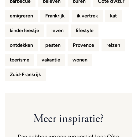
barbecue
beleven
buren
Côte d'Azur
emigreren
Frankrijk
ik vertrek
kat
kinderfeestje
leven
lifestyle
ontdekken
pesten
Provence
reizen
toerisme
vakantie
wonen
Zuid-Frankrijk
Meer inspiratie?
Dan hebben we een suggestie! Lees Côte