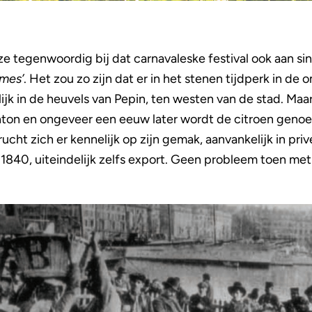
n ze tegenwoordig bij dat carnavaleske festival ook aan s
mes’
. Het zou zo zijn dat er in het stenen tijdperk in de 
 in de heuvels van Pepin, ten westen van de stad. Maar p
on en ongeveer een eeuw later wordt de citroen genoe
cht zich er kennelijk op zijn gemak, aanvankelijk in privé
 1840, uiteindelijk zelfs export. Geen probleem toen me