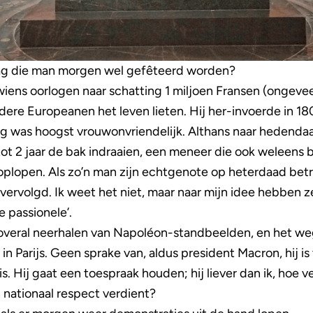
ag die man morgen wel gefêteerd worden?
 wiens oorlogen naar schatting 1 miljoen Fransen (ongeve
dere Europeanen het leven lieten. Hij her-invoerde in 180
ng was hoogst vrouwonvriendelijk. Althans naar hedenda
t 2 jaar de bak indraaien, een meneer die ook weleens b
plopen. Als zo’n man zijn echtgenote op heterdaad betr
vervolgd. Ik weet het niet, maar naar mijn idee hebben ze 
e passionele’.
 overal neerhalen van Napoléon-standbeelden, en het w
in Parijs. Geen sprake van, aldus president Macron, hij is
. Hij gaat een toespraak houden; hij liever dan ik, hoe v
 nationaal respect verdient?