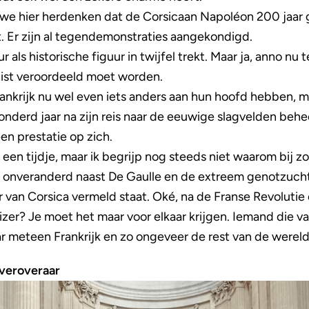
e hier herdenken dat de Corsicaan Napoléon 200 jaar g
t. Er zijn al tegendemonstraties aangekondigd.
r als historische figuur in twijfel trekt. Maar ja, anno nu 
juist veroordeeld moet worden.
ankrijk nu wel even iets anders aan hun hoofd hebben, ma
derd jaar na zijn reis naar de eeuwige slagvelden behee
en prestatie op zich.
 al een tijdje, maar ik begrijp nog steeds niet waarom bij z
 3 onveranderd naast De Gaulle en de extreem genotzuch
r van Corsica vermeld staat. Oké, na de Franse Revolutie
er? Je moet het maar voor elkaar krijgen. Iemand die va
 meteen Frankrijk en zo ongeveer de rest van de wereld
veroveraar