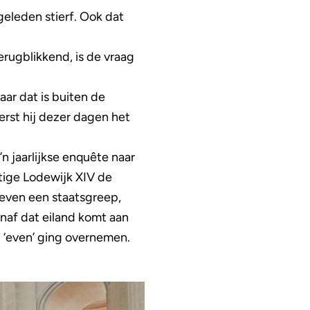
eleden stierf. Ook dat
terugblikkend, is de vraag
ar dat is buiten de
rst hij dezer dagen het
o’n jaarlijkse enquête naar
tige Lodewijk XIV de
 even een staatsgreep,
naf dat eiland komt aan
 ‘even’ ging overnemen.