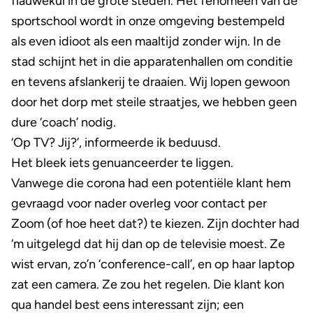
flauwekul in de grote steden. Het fenomeen van de
sportschool wordt in onze omgeving bestempeld
als even idioot als een maaltijd zonder wijn. In de
stad schijnt het in die apparatenhallen om conditie
en tevens afslankerij te draaien. Wij lopen gewoon
door het dorp met steile straatjes, we hebben geen
dure ‘coach’ nodig.
‘Op TV? Jij?’, informeerde ik beduusd.
Het bleek iets genuanceerder te liggen.
Vanwege die corona had een potentiële klant hem
gevraagd voor nader overleg voor contact per
Zoom (of hoe heet dat?) te kiezen. Zijn dochter had
‘m uitgelegd dat hij dan op de televisie moest. Ze
wist ervan, zo’n ‘conference-call’, en op haar laptop
zat een camera. Ze zou het regelen. Die klant kon
qua handel best eens interessant zijn; een