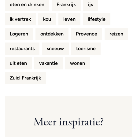
eten en drinken
Frankrijk
ijs
ik vertrek
kou
leven
lifestyle
Logeren
ontdekken
Provence
reizen
restaurants
sneeuw
toerisme
uit eten
vakantie
wonen
Zuid-Frankrijk
Meer inspiratie?