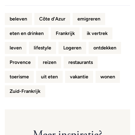
beleven
Côte d'Azur
emigreren
eten en drinken
Frankrijk
ik vertrek
leven
lifestyle
Logeren
ontdekken
Provence
reizen
restaurants
toerisme
uit eten
vakantie
wonen
Zuid-Frankrijk
Meer inspiratie?