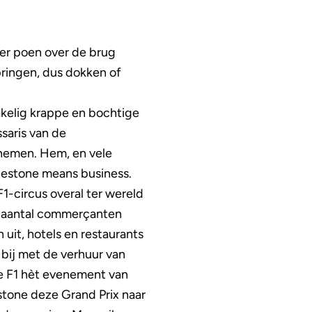
eer poen over de brug
springen, dus dokken of
 akelig krappe en bochtige
saris van de
rnemen. Hem, en vele
lestone means business.
F1-circus overal ter wereld
en aantal commerçanten
uit, hotels en restaurants
 bij met de verhuur van
de F1 hèt evenement van
estone deze Grand Prix naar