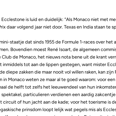
 Ecclestone is luid en duidelijk: “Als Monaco niet met m
ix daar volgend jaar niet door. Texas en India staan te 
 mini-staatje dat sinds 1955 de Formule 1-races over het
omen. Bovendien moest René Isoart, de algemeen commis
 Club de Monaco, het nieuws nota bene uit de krant ve
t inmiddels tot aan de lippen gestegen, want mister Ecc
e diepe zakken die maar nooit vol willen raken, kan zijn 
j. En in Monaco weten ze maar al te goed waarom: voor e
al de helft tot zelfs het leeuwendeel van hun inkomsten 
 spektakel, particulieren verdienen een aardig zakcentje
 circuit of hun jacht aan de kade; voor het toerisme is 
gaskische prinsdom loopt lelijk wat pegels mis als Eccl