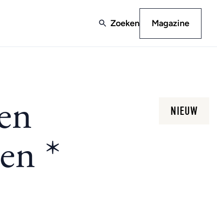
Zoeken
Magazine
gen
NIEUW
en *