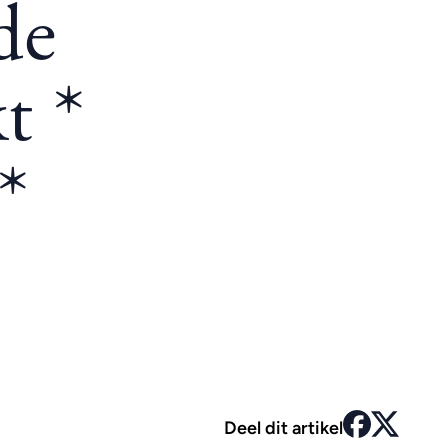
de
t *
*
Deel dit artikel