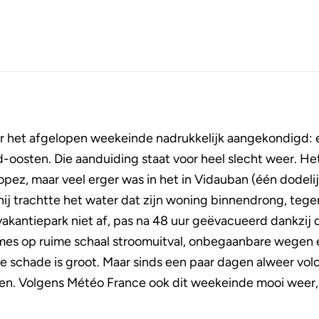
r het afgelopen weekeinde nadrukkelijk aangekondigd:
d-oosten. Die aanduiding staat voor heel slecht weer. He
ropez, maar veel erger was in het in Vidauban (één dodelij
hij trachtte het water dat zijn woning binnendrong, tege
antiepark niet af, pas na 48 uur geëvacueerd dankzij de
mes op ruime schaal stroomuitval, onbegaanbare wegen e
le schade is groot. Maar sinds een paar dagen alweer vol
en. Volgens Météo France ook dit weekeinde mooi weer