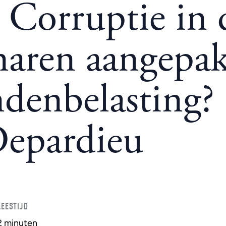
* Corruptie in 
aren aangepak
denbelasting? 
Depardieu
LEESTIJD
2 minuten