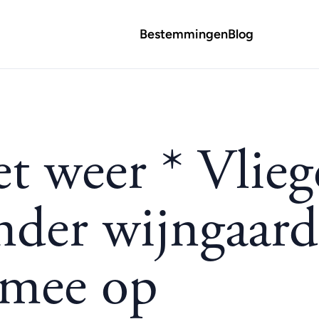
Bestemmingen
Blog
t weer * Vlie
nder wijngaard
 mee op