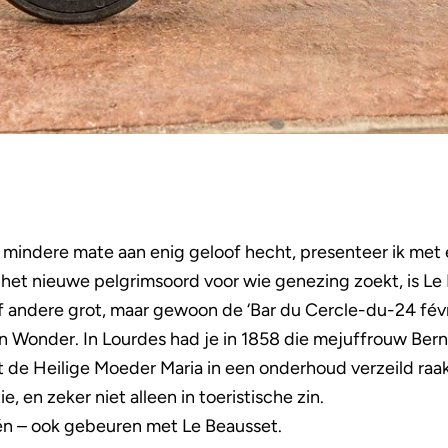
 mindere mate aan enig geloof hecht, presenteer ik met
het nieuwe pelgrimsoord voor wie genezing zoekt, is Le B
f andere grot, maar gewoon de ‘Bar du Cercle-du-24 févri
n Wonder. In Lourdes had je in 1858 die mejuffrouw Ber
 de Heilige Moeder Maria in een onderhoud verzeild raa
e, en zeker niet alleen in toeristische zin.
één – ook gebeuren met Le Beausset.