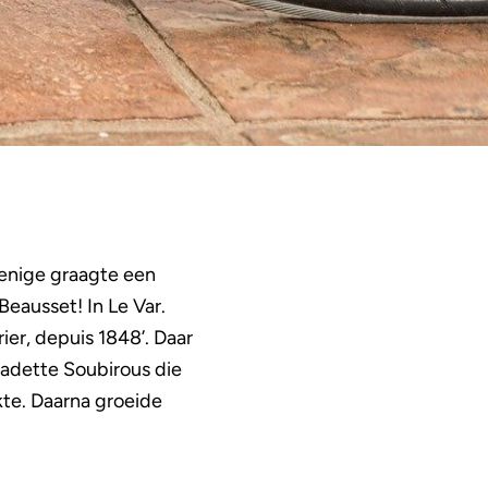
 enige graagte een
eausset! In Le Var.
er, depuis 1848’. Daar
nadette Soubirous die
kte. Daarna groeide