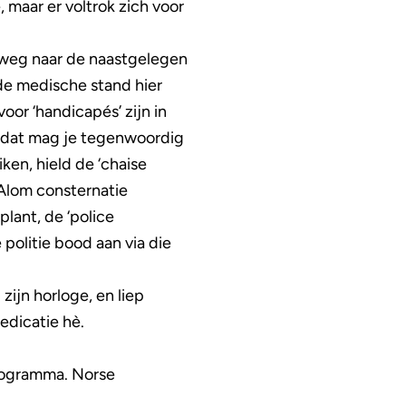
maar er voltrok zich voor
op weg naar de naastgelegen
de medische stand hier
or ‘handicapés’ zijn in
r dat mag je tegenwoordig
ken, hield de ‘chaise
 Alom consternatie
lant, de ‘police
olitie bood aan via die
ijn horloge, en liep
medicatie hè.
programma. Norse