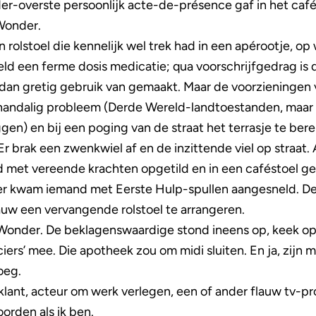
r-overste persoonlijk acte-de-présence gaf in het café, 
Wonder.
n rolstoel die kennelijk wel trek had in een apérootje, 
ld een ferme dosis medicatie; qua voorschrijfgedrag is 
dan gretig gebruik van gemaakt. Maar de voorzieningen vo
schandalig probleem (Derde Wereld-landtoestanden, maa
gen) en bij een poging van de straat het terrasje te berei
 Er brak een zwenkwiel af en de inzittende viel op straat.
rd met vereende krachten opgetild en in een caféstoel gep
er kwam iemand met Eerste Hulp-spullen aangesneld. De p
auw een vervangende rolstoel te arrangeren.
 Wonder. De beklagenswaardige stond ineens op, keek op z
ciers’ mee. Die apotheek zou om midi sluiten. En ja, zijn 
oeg.
klant, acteur om werk verlegen, een of ander flauw tv-
orden als ik ben.