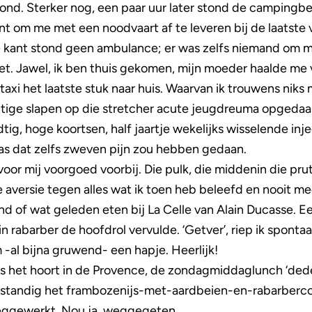
vond. Sterker nog, een paar uur later stond de camping
 om me met een noodvaart af te leveren bij de laatste 
kant stond geen ambulance; er was zelfs niemand om me 
et. Jawel, ik ben thuis gekomen, mijn moeder haalde me 
taxi het laatste stuk naar huis. Waarvan ik trouwens niks
chtige slapen op die stretcher acute jeugdreuma opgedaa
ig, hoge koortsen, half jaartje wekelijks wisselende injec
was dat zelfs zweven pijn zou hebben gedaan.
oor mij voorgoed voorbij. Die pulk, die middenin die pru
e aversie tegen alles wat ik toen heb beleefd en nooit 
d of wat geleden eten bij La Celle van Alain Ducasse. E
in rabarber de hoofdrol vervulde. ‘Getver’, riep ik spontaa
 -al bijna gruwend- een hapje. Heerlijk!
ls het hoort in de Provence, de zondagmiddaglunch ‘deden
lfstandig het frambozenijs-met-aardbeien-en-rabarbercoul
ggewerkt. Nou ja, weggegeten.