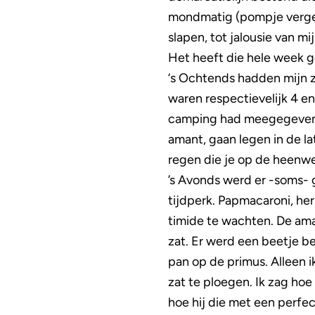
mondmatig (pompje verget
slapen, tot jalousie van m
Het heeft die hele week 
‘s Ochtends hadden mijn z
waren respectievelijk 4 en
camping had meegegeven, 
amant, gaan legen in de l
regen die je op de heenw
’s Avonds werd er -soms- 
tijdperk. Papmacaroni, her
timide te wachten. De aman
zat. Er werd een beetje b
pan op de primus. Alleen i
zat te ploegen. Ik zag hoe
hoe hij die met een perfe