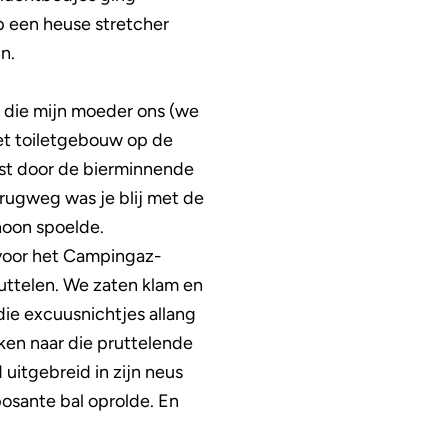
 een heuse stretcher
n.
 die mijn moeder ons (we
het toiletgebouw op de
st door de bierminnende
erugweg was je blij met de
hoon spoelde.
 voor het Campingaz-
ruttelen. We zaten klam en
die excuusnichtjes allang
ken naar die pruttelende
uitgebreid in zijn neus
posante bal oprolde. En