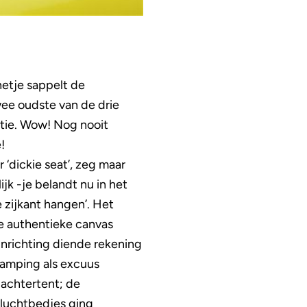
etje sappelt de
ee oudste van de drie
tie. Wow! Nog nooit
!
‘dickie seat’, zeg maar
jk -je belandt nu in het
 zijkant hangen’. Het
te authentieke canvas
inrichting diende rekening
camping als excuus
 achtertent; de
 luchtbedjes ging