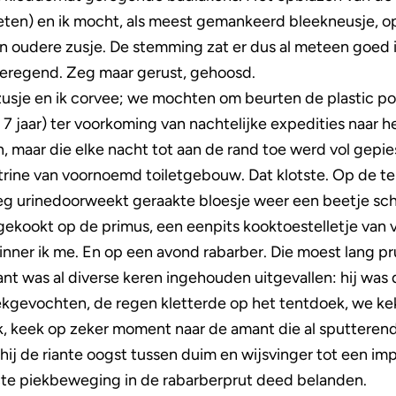
en) en ik mocht, als meest gemankeerd bleekneusje, op
ijn oudere zusje. De stemming zat er dus al meteen goed i
geregend. Zeg maar gerust, gehoosd.
usje en ik corvee; we mochten om beurten de plastic po
 7 jaar) ter voorkoming van nachtelijke expedities naar 
maar die elke nacht tot aan de rand toe werd vol gepie
atrine van voornoemd toiletgebouw. Dat klotste. Op de t
eg urinedoorweekt geraakte bloesje weer een beetje sc
gekookt op de primus, een eenpits kooktoestelletje van
inner ik me. En op een avond rabarber. Die moest lang p
t was al diverse keren ingehouden uitgevallen: hij was 
ekgevochten, de regen kletterde op het tentdoek, we ke
k, keek op zeker moment naar de amant die al sputterend 
 hij de riante oogst tussen duim en wijsvinger tot een im
cte piekbeweging in de rabarberprut deed belanden.