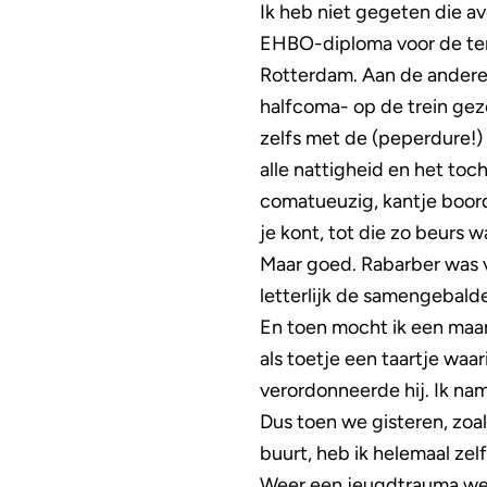
Ik heb niet gegeten die a
EHBO-diploma voor de tent
Rotterdam. Aan de andere 
halfcoma- op de trein gez
zelfs met de (peperdure!) 
alle nattigheid en het to
comatueuzig, kantje boordt
je kont, tot die zo beurs 
Maar goed. Rabarber was v
letterlijk de samengebald
En toen mocht ik een maan
als toetje een taartje waar
verordonneerde hij. Ik nam
Dus toen we gisteren, zoa
buurt, heb ik helemaal ze
Weer een jeugdtrauma we