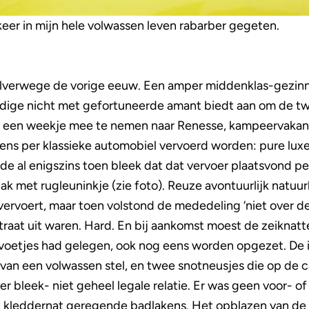
eer in mijn hele volwassen leven rabarber gegeten.
halverwege de vorige eeuw. Een amper middenklas-gezinn
rdige nicht met gefortuneerde amant biedt aan om de tw
in een weekje mee te nemen naar Renesse, kampeervakan
ns per klassieke automobiel vervoerd worden: pure luxe
 al enigszins toen bleek dat dat vervoer plaatsvond per 
 met rugleuninkje (zie foto). Reuze avontuurlijk natuurli
vervoert, maar toen volstond de mededeling ‘niet over de
raat uit waren. Hard. En bij aankomst moest de zeiknat
 voetjes had gelegen, ook nog eens worden opgezet. De 
van een volwassen stel, en twee snotneusjes die op de 
er bleek- niet geheel legale relatie. Er was geen voor- of
t kleddernat geregende badlakens. Het opblazen van de