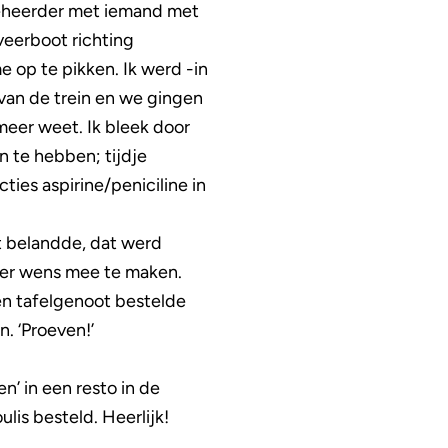
beheerder met iemand met
veerboot richting
op te pikken. Ik werd -in
van de trein en we gingen
 meer weet. Ik bleek door
n te hebben; tijdje
ties aspirine/peniciline in
t belandde, dat werd
meer wens mee te maken.
en tafelgenoot bestelde
n. ‘Proeven!’
’ in een resto in de
is besteld. Heerlijk!