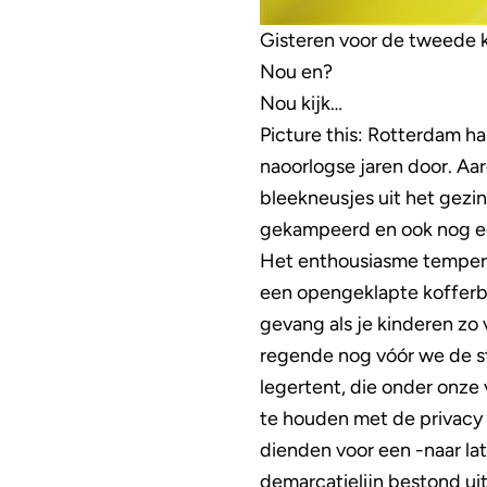
Gisteren voor de tweede k
Nou en?
Nou kijk…
Picture this: Rotterdam 
naoorlogse jaren door. Aa
bleekneusjes uit het gez
gekampeerd en ook nog ee
Het enthousiasme temperde
een opengeklapte kofferbak
gevang als je kinderen zo 
regende nog vóór we de st
legertent, die onder onze
te houden met de privacy 
dienden voor een -naar lat
demarcatielijn bestond ui