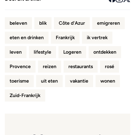
beleven
blik
Côte d'Azur
emigreren
eten en drinken
Frankrijk
ik vertrek
leven
lifestyle
Logeren
ontdekken
Provence
reizen
restaurants
rosé
toerisme
uit eten
vakantie
wonen
Zuid-Frankrijk