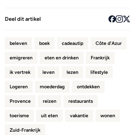
Deel dit artikel
beleven
boek
cadeautip
Côte d'Azur
emigreren
eten en drinken
Frankrijk
ik vertrek
leven
lezen
lifestyle
Logeren
moederdag
ontdekken
Provence
reizen
restaurants
toerisme
uit eten
vakantie
wonen
Zuid-Frankrijk