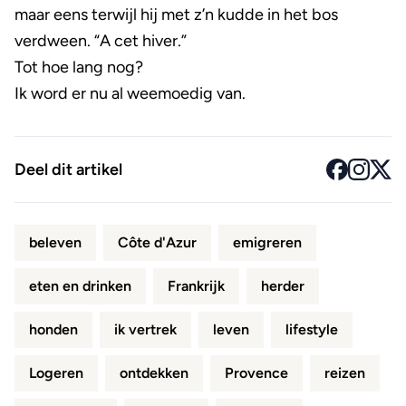
maar eens terwijl hij met z’n kudde in het bos
verdween. “A cet hiver.”
Tot hoe lang nog?
Ik word er nu al weemoedig van.
Deel dit artikel
beleven
Côte d'Azur
emigreren
eten en drinken
Frankrijk
herder
honden
ik vertrek
leven
lifestyle
Logeren
ontdekken
Provence
reizen