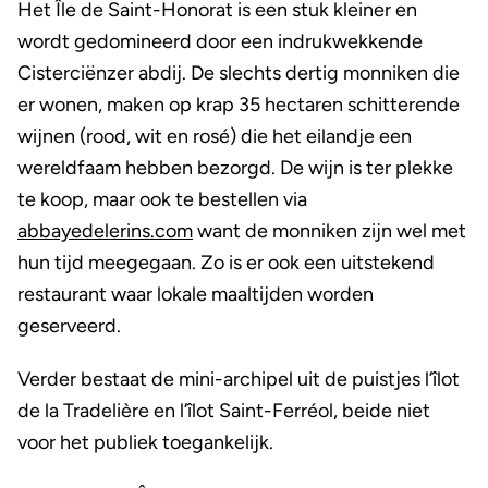
Het Île de Saint-Honorat is een stuk kleiner en
wordt gedomineerd door een indrukwekkende
Cisterciënzer abdij. De slechts dertig monniken die
er wonen, maken op krap 35 hectaren schitterende
wijnen (rood, wit en rosé) die het eilandje een
wereldfaam hebben bezorgd. De wijn is ter plekke
te koop, maar ook te bestellen via
abbayedelerins.com
want de monniken zijn wel met
hun tijd meegegaan.
Zo is er ook een uitstekend
restaurant waar lokale maaltijden worden
geserveerd.
Verder bestaat de mini-archipel uit de puistjes l’îlot
de la Tradelière en l’îlot Saint-F
e
r
r
éol, beide niet
voor het publiek toegankelijk.