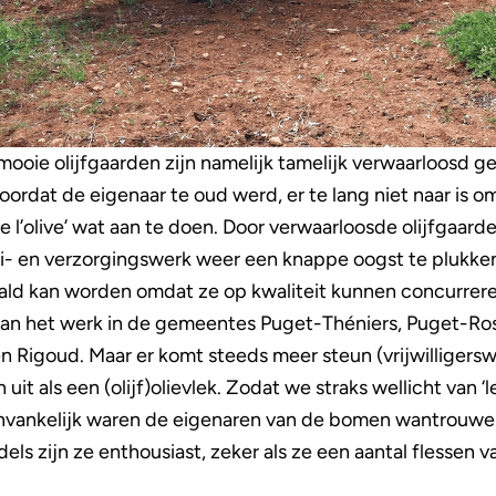
mooie olijfgaarden zijn namelijk tamelijk verwaarloosd g
oordat de eigenaar te oud werd, er te lang niet naar is 
e l’olive’ wat aan te doen. Door verwaarloosde olijfgaar
ei- en verzorgingswerk weer een knappe oogst te plukken 
ald kan worden omdat ze op kwaliteit kunnen concurreren
 aan het werk in de gemeentes Puget-Théniers, Puget-Ros
 Rigoud. Maar er komt steeds meer steun (vrijwilligersw
ch uit als een (olijf)olievlek. Zodat we straks wellicht van ‘
vankelijk waren de eigenaren van de bomen wantrouwend
dels zijn ze enthousiast, zeker als ze een aantal flessen va