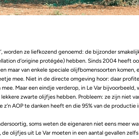
e’, worden ze liefkozend genoemd: de bijzonder smakelijk
lation d’origine protégée) hebben. Sinds 2004 heeft ook
n maar van enkele speciale olijfbomensoorten komen, en
etje mee. Niet in de directe omgeving hoor: daar profi
 mee. Maar een eindje verderop, in Le Var bijvoorbeeld, 
lekkere zwarte olijfjes hebben. Probleem: ze zijn niet van
ce z’n AOP te danken heeft en die 95% van de productie
 andersoortig, soms weten de eigenaren niet eens meer wa
 de olijfjes uit Le Var moeten in een aantal gevallen zel