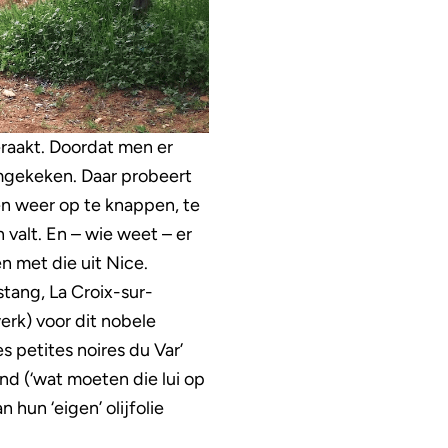
eraakt. Doordat men er
omgekeken. Daar probeert
den weer op te knappen, te
valt. En – wie weet – er
 met die uit Nice.
tang, La Croix-sur-
erk) voor dit nobele
les petites noires du Var’
 (‘wat moeten die lui op
n hun ‘eigen’ olijfolie