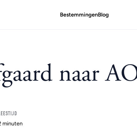
Bestemmingen
Blog
jfgaard naar A
LEESTIJD
2 minuten