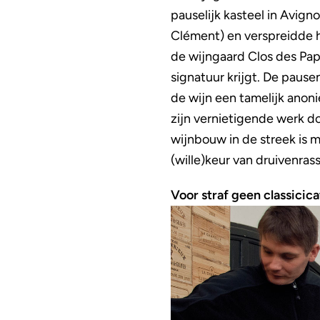
pauselijk kasteel in Avign
Clément) en verspreidde h
de wijngaard Clos des Pap
signatuur krijgt. De pause
de wijn een tamelijk anoni
zijn vernietigende werk d
wijnbouw in de streek is 
(wille)keur van druivenras
Voor straf geen classicica