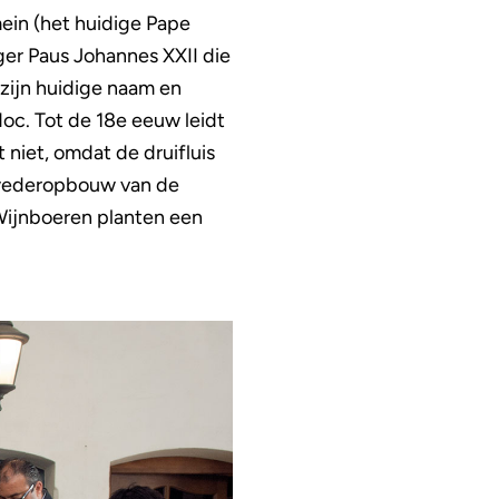
mein (het huidige Pape
ger Paus Johannes XXII die
zijn huidige naam en
doc. Tot de 18e eeuw leidt
 niet, omdat de druifluis
e wederopbouw van de
 Wijnboeren planten een