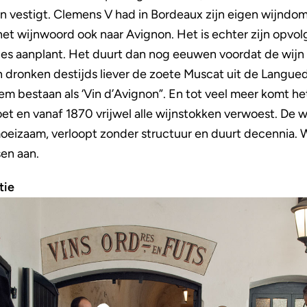
on vestigt. Clemens V had in Bordeaux zijn eigen wijndo
et wijnwoord ook naar Avignon. Het is echter zijn opvol
es aanplant. Het duurt dan nog eeuwen voordat de wijn 
n dronken destijds liever de zoete Muscat uit de Langue
em bestaan als ‘Vin d’Avignon”. En tot veel meer komt het
oet en vanaf 1870 vrijwel alle wijnstokken verwoest. D
moeizaam, verloopt zonder structuur en duurt decennia.
sen aan.
tie