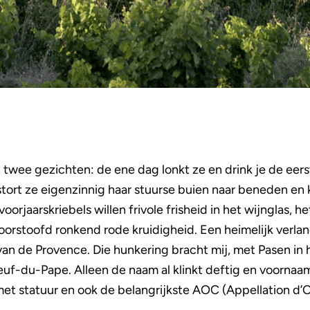
twee gezichten: de ene dag lonkt ze en drink je de eerst
stort ze eigenzinnig haar stuurse buien naar beneden en k
voorjaarskriebels willen frivole frisheid in het wijnglas, h
rstoofd ronkend rode kruidigheid. Een heimelijk verla
n de Provence. Die hunkering bracht mij, met Pasen in h
euf-du-Pape. Alleen de naam al klinkt deftig en voorna
met statuur en ook de belangrijkste AOC (Appellation d’O