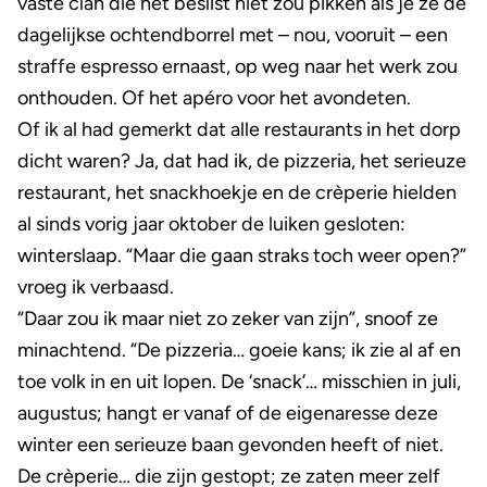
vaste clan die het beslist niet zou pikken als je ze de
dagelijkse ochtendborrel met – nou, vooruit – een
straffe espresso ernaast, op weg naar het werk zou
onthouden. Of het apéro voor het avondeten.
Of ik al had gemerkt dat alle restaurants in het dorp
dicht waren? Ja, dat had ik, de pizzeria, het serieuze
restaurant, het snackhoekje en de crèperie hielden
al sinds vorig jaar oktober de luiken gesloten:
winterslaap. “Maar die gaan straks toch weer open?”
vroeg ik verbaasd.
“Daar zou ik maar niet zo zeker van zijn”, snoof ze
minachtend. “De pizzeria… goeie kans; ik zie al af en
toe volk in en uit lopen. De ‘snack’… misschien in juli,
augustus; hangt er vanaf of de eigenaresse deze
winter een serieuze baan gevonden heeft of niet.
De crèperie… die zijn gestopt; ze zaten meer zelf