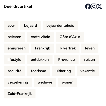
Deel dit artikel
aow
bejaard
bejaardentehuis
beleven
carte vitale
Côte d'Azur
emigreren
Frankrijk
ik vertrek
leven
lifestyle
ontdekken
Provence
reizen
securité
toerisme
uitkering
vakantie
verzekering
weduwe
wonen
Zuid-Frankrijk