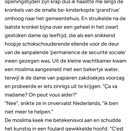
openingstijden zijn krap dus ik haastte me langs de
kronkels van de smalle be-kinderkopte ‘grand’rue’
omhoog naar het gemeentehuis. En struikelde na de
laatste kronkel bijna over een geheel in het zwart
gestoken dame op leeftijd, die als een snikkend
hoopje schokschouderende ellende voor de deur
van de aanpalende ‘permanence de securité sociale’
ineen gezegen was. Uit de kleine wachtkamer kwam
een moslima aangesneld met een bekertje water,
terwijl ik de dame van papieren zakdoekjes voorzag
en probeerde er iets zinnigs uit te krijgen. “Ça va
madame? On peut vous aider?”
“Nee”, snikte ze in onvervalst Nederlands, “ik ben
niet meer te helpen.”
De moslima keek me betekenisvol aan en schudde
het kunstig in een foulard gewikkelde hoofd: “C’est